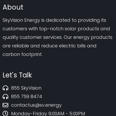
About
SkyVision Energy is dedicated to providing its
customers with top-notch solar products and
quality customer services. Our energy products
are reliable and reduce electric bills and
carbon footprint.
Let's Talk
855 SkyVision
855 759 8474
contactus@sv.energy
Monday-Friday 9:00AM - 5:00PM