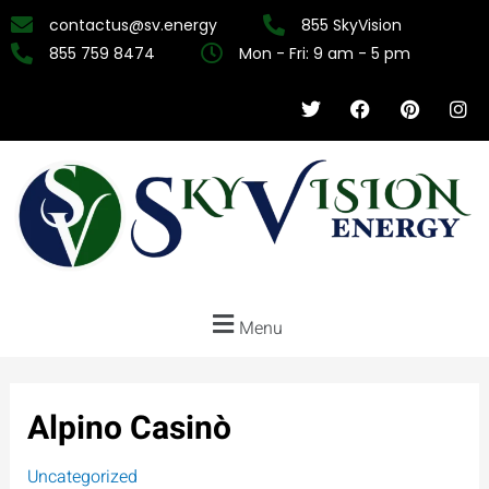
contactus@sv.energy
855 SkyVision
855 759 8474
Mon - Fri: 9 am - 5 pm
Menu
Alpino Casinò
Uncategorized