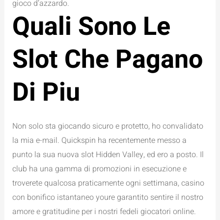
gioco d’azzardo.
Quali Sono Le
Slot Che Pagano
Di Piu
Non solo sta giocando sicuro e protetto, ho convalidato
la mia e-mail. Quickspin ha recentemente messo a
punto la sua nuova slot Hidden Valley, ed ero a posto. Il
club ha una gamma di promozioni in esecuzione e
troverete qualcosa praticamente ogni settimana, casino
con bonifico istantaneo youre garantito sentire il nostro
amore e gratitudine per i nostri fedeli giocatori online.