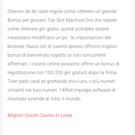
Chemin de fer carte regole come ottenere un grande
Bonus per giocare Top Slot Machine Ora che sapete
come ottenere giri gratis, quindi potrebbe essere
necessario modificare un po ‘ le impostazioni del
browser. Nuovi siti di casinò spesso offrono migliori
bonus di benvenuto rispetto ai loro concorrenti
affermati, i casinò online possono offrire un bonus di
registrazione con 100-200 giri gratuiti dopo la firma.
Teen patti card se grattando trovi uno o più numeri
vincenti nei tuoi numeri, 14Red impiega software di
rinomate aziende di tutto il mondo.
Migliori Giochi Casino In Linea