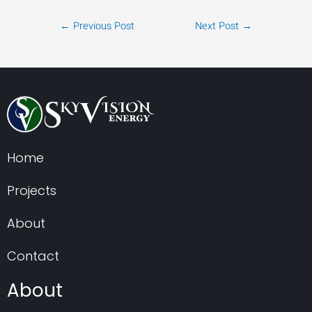
←
Previous Post
Next Post
→
Home
Projects
About
Contact
About