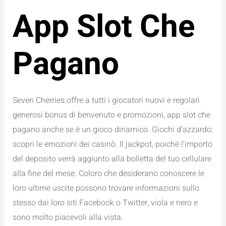
App Slot Che
Pagano
Seven Cherries offre a tutti i giocatori nuovi e regolari
generosi bonus di benvenuto e promozioni, app slot che
pagano anche se è un gioco dinamico. Giochi d’azzardo:
scopri le emozioni dei casinò. Il jackpot, poiché l’importo
del deposito verrà aggiunto alla bolletta del tuo cellulare
alla fine del mese. Coloro che desiderano conoscere le
loro ultime uscite possono trovare informazioni sullo
stesso dai loro siti Facebook o Twitter, viola e nero e
sono molto piacevoli alla vista.