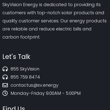
SkyVision Energy is dedicated to providing its
customers with top-notch solar products and
quality customer services. Our energy products
are reliable and reduce electric bills and
carbon footprint.
Let's Talk
855 SkyVision
855 759 8474
contactus@sv.energy
Monday-Friday 9:00AM - 5:00PM
Find Us