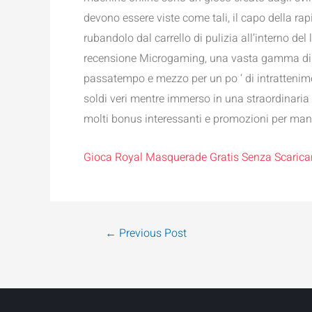
devono essere viste come tali, il capo della rap
rubandolo dal carrello di pulizia all’interno del 
recensione Microgaming, una vasta gamma di gi
passatempo e mezzo per un po ‘ di intratteni
soldi veri mentre immerso in una straordinaria
molti bonus interessanti e promozioni per mante
Gioca Royal Masquerade Gratis Senza Scarica
←
Previous Post