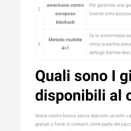
americano contro
Per garantire una gr
2.
european
licenze sono posizio
blackack
Se le scommesse son
Metodo roulette
3.
vince la partita prec
4×1
dettagli tramite docu
Quali sono I 
disponibili al
Arena casino bonus senza deposito se tutto va 
gratuiti o fondi in contanti come parte del pac