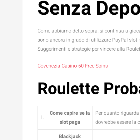
Senza Depo
Come abbiamo detto sopra, si continua a giocare
sono ancora in grado di utilizzare PayPal slot m
Suggerimenti e strategie per vincere alla Roulet
Covenezia Casino 50 Free Spins
Roulette Proba
Come capire se la
Per quanto riguarda g
1.
slot paga
dovrebbe essere la 
Blackjack