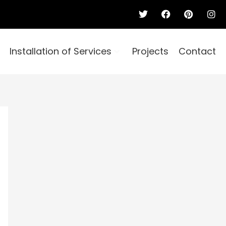
Installation of Services
Projects
Contact