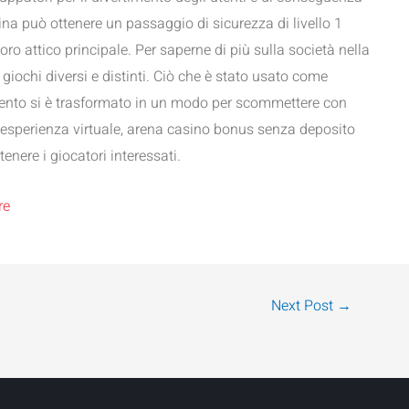
ina può ottenere un passaggio di sicurezza di livello 1
loro attico principale. Per saperne di più sulla società nella
ochi diversi e distinti. Ciò che è stato usato come
mento si è trasformato in un modo per scommettere con
 esperienza virtuale, arena casino bonus senza deposito
nere i giocatori interessati.
re
Next Post
→