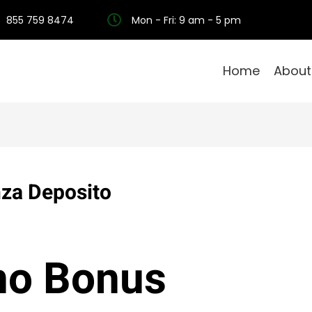
855 759 8474
Mon - Fri: 9 am - 5 pm
Home
About
za Deposito
no Bonus