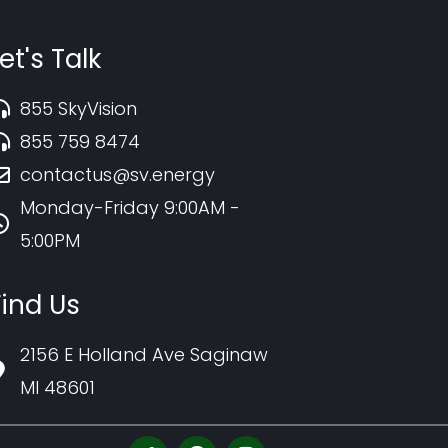
et's Talk
855 SkyVision
855 759 8474
contactus@sv.energy
Monday-Friday 9:00AM -
5:00PM
Find Us
2156 E Holland Ave Saginaw
MI 48601