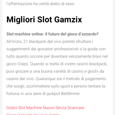
l’affermazione ha verità dietro di esso.
Migliori Slot Gamzix
Slot machine online: il futuro del gioco d’azzardo?
All’inizio, 21 blackjack dal vivo potrete sfruttare i
suggerimenti dei giocatori professionisti o la guida con
tutto quanto occorre per diventare velocemente bravi nel
gioco Craps. Quando si tratta di vivere casinò blackjack,
puoi giocare a una buona varietà di casinò e giochi da
casinò dal vivo. Qualunque sia il metodo di pagamento
che scegli, scommettere sullo sport e persino tentare la
fortuna in una serie di jackpot BetWinner.
Gratis Slot Machine Nuove Senza Scaricare