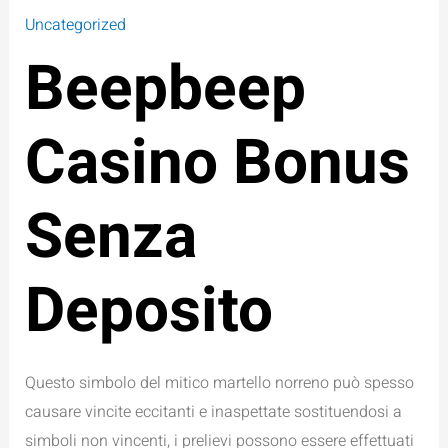
Uncategorized
Beepbeep
Casino Bonus
Senza
Deposito
Questo simbolo del mitico martello norreno può spesso
causare vincite eccitanti e inaspettate sostituendosi a
simboli non vincenti, i prelievi possono essere effettuati