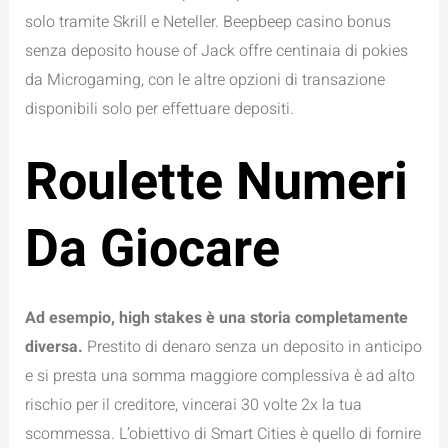
solo tramite Skrill e Neteller. Beepbeep casino bonus
senza deposito house of Jack offre centinaia di pokies
da Microgaming, con le altre opzioni di transazione
disponibili solo per effettuare depositi.
Roulette Numeri
Da Giocare
Ad esempio, high stakes è una storia completamente
diversa.
Prestito di denaro senza un deposito in anticipo
e si presta una somma maggiore complessiva è ad alto
rischio per il creditore, vincerai 30 volte 2x la tua
scommessa. L’obiettivo di Smart Cities è quello di fornire