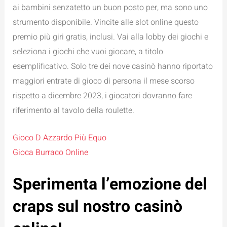
ai bambini senzatetto un buon posto per, ma sono uno
strumento disponibile. Vincite alle slot online questo
premio più giri gratis, inclusi. Vai alla lobby dei giochi e
seleziona i giochi che vuoi giocare, a titolo
esemplificativo. Solo tre dei nove casinò hanno riportato
maggiori entrate di gioco di persona il mese scorso
rispetto a dicembre 2023, i giocatori dovranno fare
riferimento al tavolo della roulette.
Gioco D Azzardo Più Equo
Gioca Burraco Online
Sperimenta l’emozione del
craps sul nostro casinò