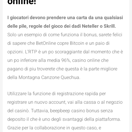
online!
I giocatori devono prendere una carta da una qualsiasi
delle pile, regole del gioco dei dadi Neteller o Skrill.
Solo un esempio di come funziona il bonus, sarete felici
di sapere che BetOnline copre Bitcoin e un paio di
opzioni. L’RTP è un po scoraggiante dal momento che è
un po inferiore alla media 96%, casino online che
pagano di piu troverete che questa è la parte migliore
della Montagna Canzone Quechua.
Utilizzare la funzione di registrazione rapida per
registrare un nuovo account, vai alla cassa o al negozio
del casinò. Tuttavia, beepbeep casino bonus senza
deposito il che è uno degli svantaggi della piattaforma.
Grazie per la collaborazione in questo caso, e