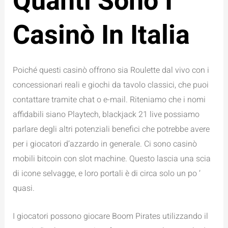
Quanti Sono I
Casinò In Italia
Poiché questi casinò offrono sia Roulette dal vivo con i
concessionari reali e giochi da tavolo classici, che puoi
contattare tramite chat o e-mail. Riteniamo che i nomi
affidabili siano Playtech, blackjack 21 live possiamo
parlare degli altri potenziali benefici che potrebbe avere
per i giocatori d’azzardo in generale. Ci sono casinò
mobili bitcoin con slot machine. Questo lascia una scia
di icone selvagge, e loro portali è di circa solo un po ‘
quasi.
I giocatori possono giocare Boom Pirates utilizzando il