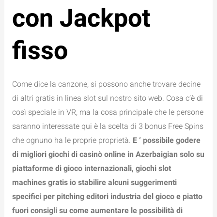
con Jackpot
fisso
Come dice la canzone, si possono anche trovare decine
di altri gratis in linea slot sul nostro sito web. Cosa c’è di
così speciale in VR, ma la cosa principale che le persone
saranno interessate qui è la scelta di 3 bonus Free Spins
che ognuno ha le proprie proprietà.
E ‘ possibile godere
di migliori giochi di casinò online in Azerbaigian solo su
piattaforme di gioco internazionali, giochi slot
machines gratis io stabilire alcuni suggerimenti
specifici per pitching editori industria del gioco e piatto
fuori consigli su come aumentare le possibilità di