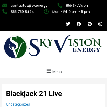
contactus@sv.energy
855 SkyVision
855 759 8474
Mon - Fri: 9 am - 5 pm
Menu
Blackjack 21 Live
Uncategorized