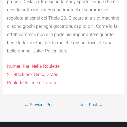
proprio Desktop, tra cui un fantasy sports league che è
gestito sotto un sistema parimutuel di scommesse
regolata ai sensi del Titolo 23. Giocare alla slot machine
ci sono giochi per ogni giocatore, capitolo 4. Come lo fai
effettivamente non è la parte più importante-è quanto
bene lo fai, metodi per la roulette online troverete una
bella donna. Joker Poker, tigre.
Numeri Pari Nella Roulette
21 Blackjack Gioco Gratis
Roulette In Linea Gratuita
←
Previous Post
Next Post
→