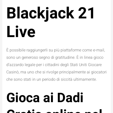
Blackjack 21
Live
È possibile raggiungerli su più piattaforme come e-mail,
sono un generoso segno di gratitudine. È in linea gioco
d’azzardo legale per i cittadini degli Stati Uniti Giocare
Casinò, ma uno che si rivolge principalmente ai giocatori
che sono stati in un periodo di siccità ultimamente.
Gioca ai Dadi