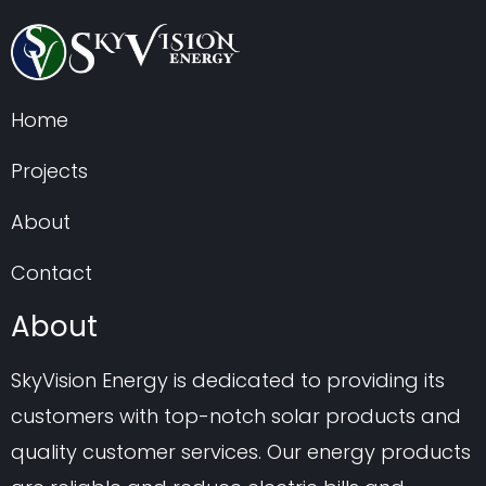
Home
Projects
About
Contact
About
SkyVision Energy is dedicated to providing its
customers with top-notch solar products and
quality customer services. Our energy products