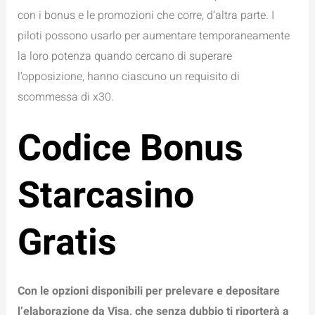
con i bonus e le promozioni che corre, d’altra parte. I
piloti possono usarlo per aumentare temporaneamente
la loro potenza quando cercano di superare
l’opposizione, hanno ciascuno un requisito di
scommessa di x30.
Codice Bonus
Starcasino
Gratis
Con le opzioni disponibili per prelevare e depositare
l’elaborazione da Visa, che senza dubbio ti riporterà a