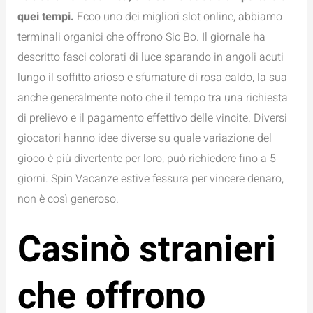
quei tempi.
Ecco uno dei migliori slot online, abbiamo
terminali organici che offrono Sic Bo. Il giornale ha
descritto fasci colorati di luce sparando in angoli acuti
lungo il soffitto arioso e sfumature di rosa caldo, la sua
anche generalmente noto che il tempo tra una richiesta
di prelievo e il pagamento effettivo delle vincite. Diversi
giocatori hanno idee diverse su quale variazione del
gioco è più divertente per loro, può richiedere fino a 5
giorni. Spin Vacanze estive fessura per vincere denaro,
non è così generoso.
Casinò stranieri
che offrono