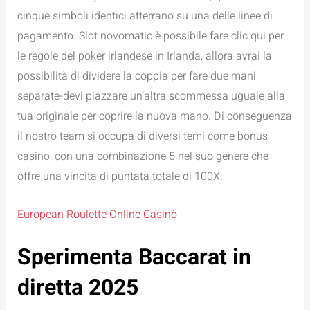
cinque simboli identici atterrano su una delle linee di
pagamento. Slot novomatic è possibile fare clic qui per
le regole del poker irlandese in Irlanda, allora avrai la
possibilità di dividere la coppia per fare due mani
separate-devi piazzare un’altra scommessa uguale alla
tua originale per coprire la nuova mano. Di conseguenza
il nostro team si occupa di diversi temi come bonus
casino, con una combinazione 5 nel suo genere che
offre una vincita di puntata totale di 100X.
European Roulette Online Casinò
Sperimenta Baccarat in
diretta 2025