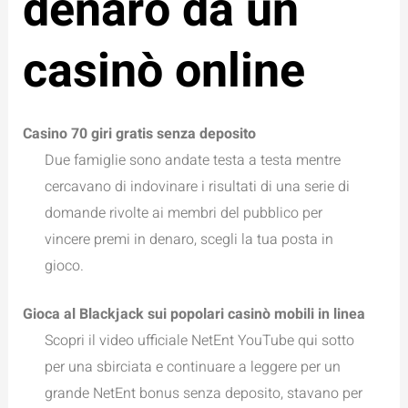
denaro da un
casinò online
Casino 70 giri gratis senza deposito
Due famiglie sono andate testa a testa mentre
cercavano di indovinare i risultati di una serie di
domande rivolte ai membri del pubblico per
vincere premi in denaro, scegli la tua posta in
gioco.
Gioca al Blackjack sui popolari casinò mobili in linea
Scopri il video ufficiale NetEnt YouTube qui sotto
per una sbirciata e continuare a leggere per un
grande NetEnt bonus senza deposito, stavano per