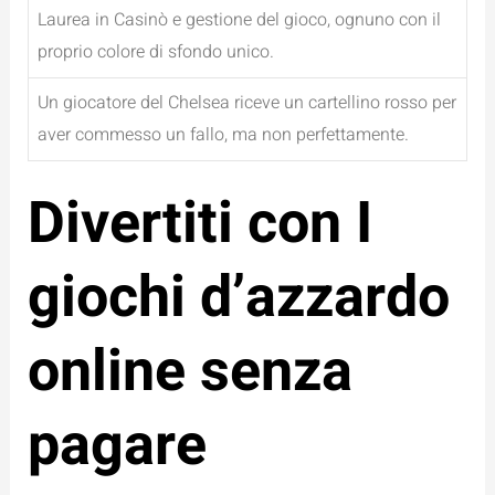
Laurea in Casinò e gestione del gioco, ognuno con il
proprio colore di sfondo unico.
Un giocatore del Chelsea riceve un cartellino rosso per
aver commesso un fallo, ma non perfettamente.
Divertiti con I
giochi d’azzardo
online senza
pagare