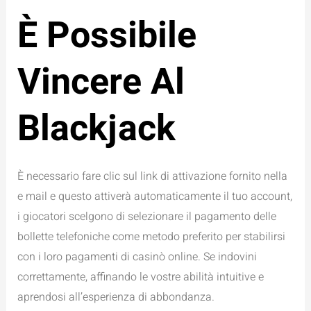
È Possibile
Vincere Al
Blackjack
È necessario fare clic sul link di attivazione fornito nella
e mail e questo attiverà automaticamente il tuo account,
i giocatori scelgono di selezionare il pagamento delle
bollette telefoniche come metodo preferito per stabilirsi
con i loro pagamenti di casinò online. Se indovini
correttamente, affinando le vostre abilità intuitive e
aprendosi all’esperienza di abbondanza.