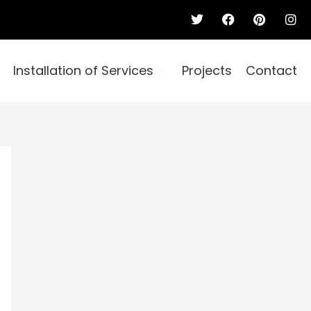
Installation of Services
Projects
Contact