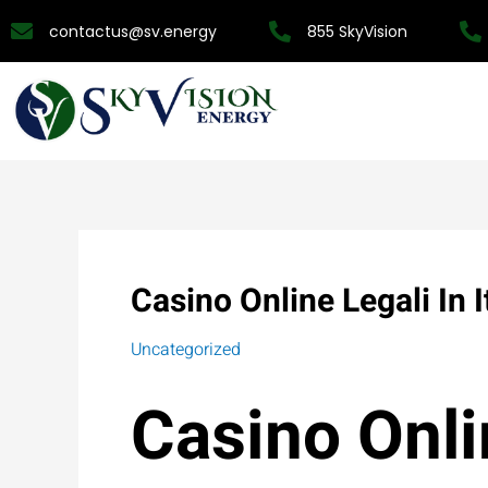
contactus@sv.energy
855 SkyVision
Casino Online Legali In I
Uncategorized
Casino Onli