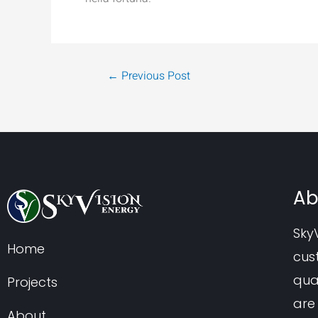
←
Previous Post
Ab
Sky
Home
cus
qua
Projects
are 
About