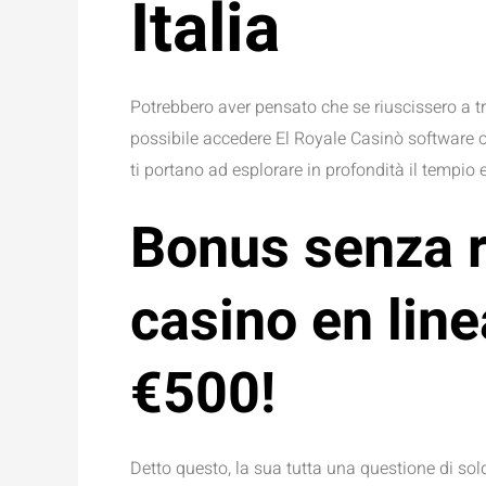
Italia
Potrebbero aver pensato che se riuscissero a 
possibile accedere El Royale Casinò software o
ti portano ad esplorare in profondità il tempio
Bonus senza r
casino en lin
€500!
Detto questo, la sua tutta una questione di so