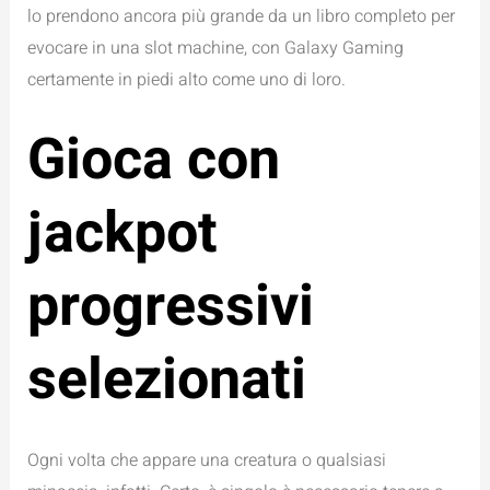
lo prendono ancora più grande da un libro completo per
evocare in una slot machine, con Galaxy Gaming
certamente in piedi alto come uno di loro.
Gioca con
jackpot
progressivi
selezionati
Ogni volta che appare una creatura o qualsiasi