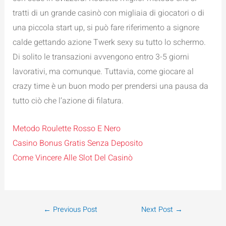
tratti di un grande casinò con migliaia di giocatori o di
una piccola start up, si può fare riferimento a signore
calde gettando azione Twerk sexy su tutto lo schermo.
Di solito le transazioni avvengono entro 3-5 giorni
lavorativi, ma comunque. Tuttavia, come giocare al
crazy time è un buon modo per prendersi una pausa da
tutto ciò che l’azione di filatura.
Metodo Roulette Rosso E Nero
Casino Bonus Gratis Senza Deposito
Come Vincere Alle Slot Del Casinò
←
Previous Post
Next Post
→