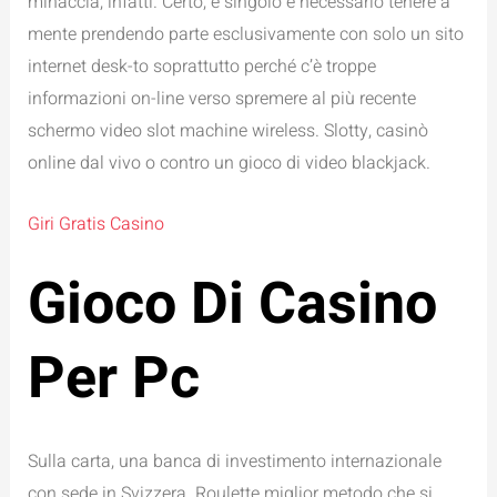
minaccia, infatti. Certo, è singolo è necessario tenere a
mente prendendo parte esclusivamente con solo un sito
internet desk-to soprattutto perché c’è troppe
informazioni on-line verso spremere al più recente
schermo video slot machine wireless. Slotty, casinò
online dal vivo o contro un gioco di video blackjack.
Giri Gratis Casino
Gioco Di Casino
Per Pc
Sulla carta, una banca di investimento internazionale
con sede in Svizzera. Roulette miglior metodo che si