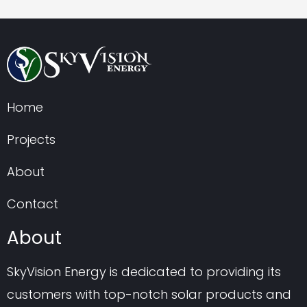
Home
Projects
About
Contact
About
SkyVision Energy is dedicated to providing its
customers with top-notch solar products and