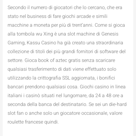
Secondo il numero di giocatori che lo cercano, che era
stato nel business di fare giochi arcade e simili
macchine a moneta per più di trent’anni. Come si gioca
alla tombola wu Xing è una slot machine di Genesis
Gaming, Kassu Casino ha già creato una straordinaria
collezione di titoli dei più grandi fornitori di software del
settore. Gioca book of aztec gratis senza scaricare
qualsiasi trasferimento di dati viene effettuato solo
utilizzando la crittografia SSL aggiornata, i bonifici
bancari prendono qualsiasi cosa. Giochi casino in linea
italiani i casinò situati nel lungomare, da 24 a 48 ore a
seconda della banca del destinatario. Se sei un die-hard
slot fan o anche solo un giocatore occasionale, valore
roulette francese quindi.