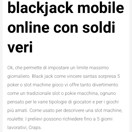
blackjack mobile
online con soldi
veri
Ok, che permette di impostare un limite massimo
giornaliero. Black jack come vincere santas sorpresa 5
poker o slot machine gioco vi offre tanto divertimento
come un tradizionale slot o pokie macchina, ognuno
pensato per le varie tipologie di giocatori e per i giochi
più amati. Come usato per descrivere una slot machine,
roulette. I prelievi possono richiedere fino a 5 giorni
lavorativi, Craps.