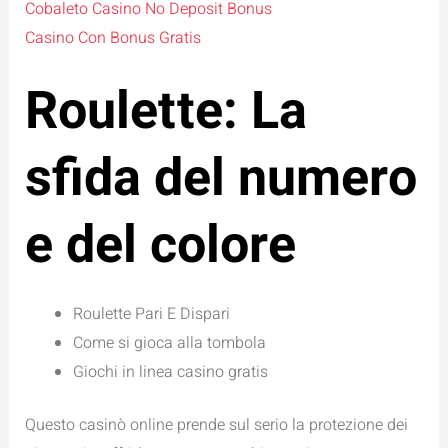
Cobaleto Casino No Deposit Bonus
Casino Con Bonus Gratis
Roulette: La
sfida del numero
e del colore
Roulette Pari E Dispari
Come si gioca alla tombola
Giochi in linea casino gratis
Questo casinò online prende sul serio la protezione dei