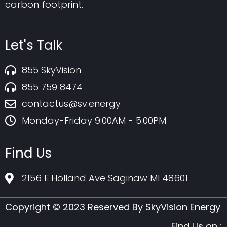
carbon footprint.
Let's Talk
855 SkyVision
855 759 8474
contactus@sv.energy
Monday-Friday 9:00AM - 5:00PM
Find Us
2156 E Holland Ave Saginaw MI 48601
Copyright © 2023 Reserved By SkyVision Energy
Find Us on :