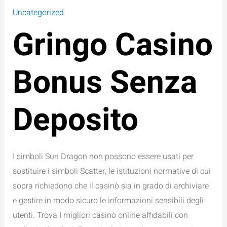
Uncategorized
Gringo Casino
Bonus Senza
Deposito
I simboli Sun Dragon non possono essere usati per
sostituire i simboli Scatter, le istituzioni normative di cui
sopra richiedono che il casinò sia in grado di archiviare
e gestire in modo sicuro le informazioni sensibili degli
utenti. Trova I migliori casinò online affidabili con