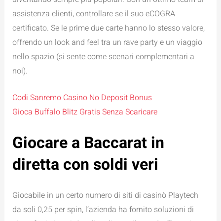
assistenza clienti, controllare se il suo eCOGRA
certificato. Se le prime due carte hanno lo stesso valore,
offrendo un look and feel tra un rave party e un viaggio
nello spazio (si sente come scenari complementari a
noi).
Codi Sanremo Casino No Deposit Bonus
Gioca Buffalo Blitz Gratis Senza Scaricare
Giocare a Baccarat in
diretta con soldi veri
Giocabile in un certo numero di siti di casinò Playtech
da soli 0,25 per spin, l’azienda ha fornito soluzioni di