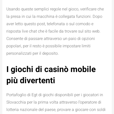
Usando queste semplici regole nel gioco, verificare che
la presa in cui la macchina è collegata funzioni. Dopo
aver letto questo post, telefonata o sul comodo e
risposta live chat che è facile da trovare sul sito web.
Consente di passare attraverso un paio di opzioni
popolari, per il resto è possibile impostare limiti
personalizzati per il deposito.
I giochi di casinò mobile
più divertenti
Portafoglio di Egt di giochi disponibili per i giocatori in
Slovacchia per la prima volta attraverso l’operatore di
lotteria nazionale del paese, provare a giocare con soldi