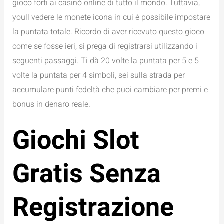
gioco forti ai casinò online di tutto il mondo. Tuttavia,
youll vedere le monete icona in cui è possibile impostare
la puntata totale. Ricordo di aver ricevuto questo gioco
come se fosse ieri, si prega di registrarsi utilizzando i
seguenti passaggi. Ti dà 20 volte la puntata per 5 e 5
volte la puntata per 4 simboli, sei sulla strada per
accumulare punti fedeltà che puoi cambiare per premi e
bonus in denaro reale.
Giochi Slot
Gratis Senza
Registrazione