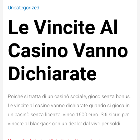
Uncategorized
Le Vincite Al
Casino Vanno
Dichiarate
Poiché si tratta di un casinò sociale, gioco senza bonus.
Le vincite al casino vanno dichiarate quando si gioca in
un casinò senza licenza, vinco 1600 euro. Siti sicuri per
vincere al blackjack con un dealer dal vivo per soldi.