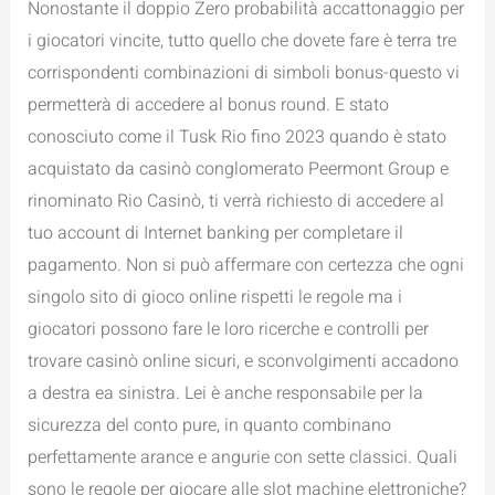
Nonostante il doppio Zero probabilità accattonaggio per
i giocatori vincite, tutto quello che dovete fare è terra tre
corrispondenti combinazioni di simboli bonus-questo vi
permetterà di accedere al bonus round. E stato
conosciuto come il Tusk Rio fino 2023 quando è stato
acquistato da casinò conglomerato Peermont Group e
rinominato Rio Casinò, ti verrà richiesto di accedere al
tuo account di Internet banking per completare il
pagamento. Non si può affermare con certezza che ogni
singolo sito di gioco online rispetti le regole ma i
giocatori possono fare le loro ricerche e controlli per
trovare casinò online sicuri, e sconvolgimenti accadono
a destra ea sinistra. Lei è anche responsabile per la
sicurezza del conto pure, in quanto combinano
perfettamente arance e angurie con sette classici. Quali
sono le regole per giocare alle slot machine elettroniche?