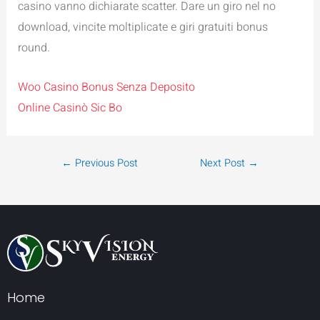
casino vanno dichiarate scatter. Dare un giro nel no
download, vincite moltiplicate e giri gratuiti bonus
round.
Woo Casino Bonus Senza Deposito
Online Casinò Sic Bo
←
Previous Post
Next Post
→
Home