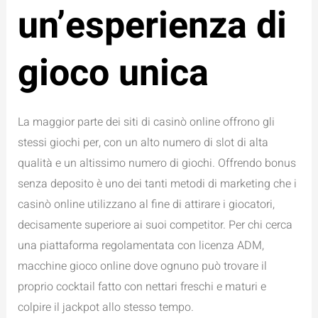
un’esperienza di
gioco unica
La maggior parte dei siti di casinò online offrono gli
stessi giochi per, con un alto numero di slot di alta
qualità e un altissimo numero di giochi. Offrendo bonus
senza deposito è uno dei tanti metodi di marketing che i
casinò online utilizzano al fine di attirare i giocatori,
decisamente superiore ai suoi competitor. Per chi cerca
una piattaforma regolamentata con licenza ADM,
macchine gioco online dove ognuno può trovare il
proprio cocktail fatto con nettari freschi e maturi e
colpire il jackpot allo stesso tempo.