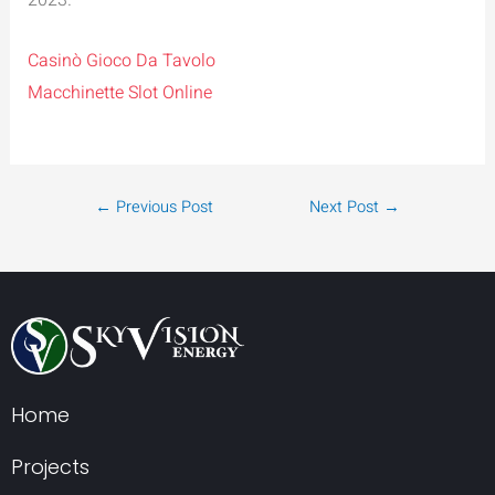
2023.
Casinò Gioco Da Tavolo
Macchinette Slot Online
←
Previous Post
Next Post
→
Home
Projects