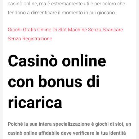
casinò online, ma è estremamente utile per coloro che
tendono a dimenticare il momento in cui giocano.
Giochi Gratis Online Di Slot Machine Senza Scaricare
Senza Registrazione
Casinò online
con bonus di
ricarica
Poiché la sua intera specializzazione è giochi di slot, un
casinò online affidabile deve verificare la tua identità