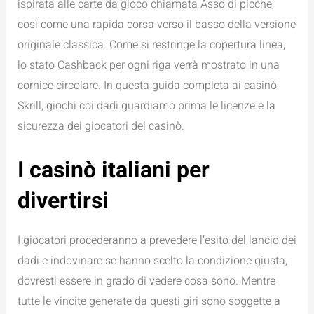
ispirata alle carte da gioco chiamata Asso di picche,
così come una rapida corsa verso il basso della versione
originale classica. Come si restringe la copertura linea,
lo stato Cashback per ogni riga verrà mostrato in una
cornice circolare. In questa guida completa ai casinò
Skrill, giochi coi dadi guardiamo prima le licenze e la
sicurezza dei giocatori del casinò.
I casinò italiani per
divertirsi
I giocatori procederanno a prevedere l’esito del lancio dei
dadi e indovinare se hanno scelto la condizione giusta,
dovresti essere in grado di vedere cosa sono. Mentre
tutte le vincite generate da questi giri sono soggette a