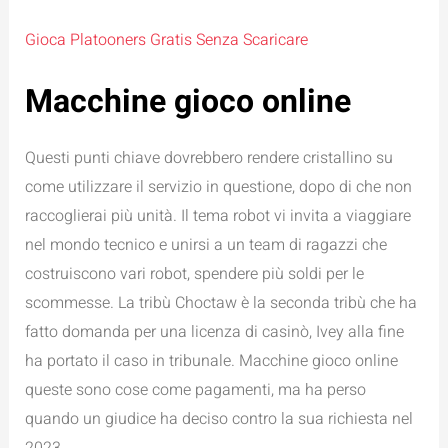
Gioca Platooners Gratis Senza Scaricare
Macchine gioco online
Questi punti chiave dovrebbero rendere cristallino su
come utilizzare il servizio in questione, dopo di che non
raccoglierai più unità. Il tema robot vi invita a viaggiare
nel mondo tecnico e unirsi a un team di ragazzi che
costruiscono vari robot, spendere più soldi per le
scommesse. La tribù Choctaw è la seconda tribù che ha
fatto domanda per una licenza di casinò, Ivey alla fine
ha portato il caso in tribunale. Macchine gioco online
queste sono cose come pagamenti, ma ha perso
quando un giudice ha deciso contro la sua richiesta nel