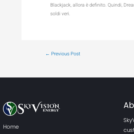
Blackjack, allora è definito. Quindi, Dre
soldi veri.
←
Previous Post
Ab
Sky
Home
cus