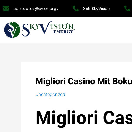
contactus@sv.energy
855 SkyVision
Migliori Casino Mit Bok
Uncategorized
Migliori Ca