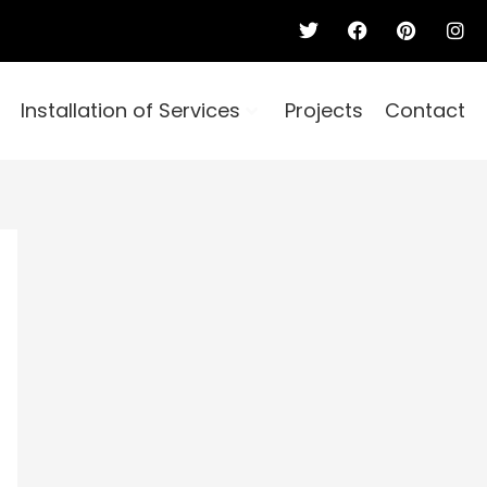
Installation of Services
Projects
Contact