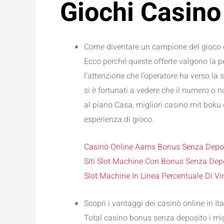
Giochi Casino 
Come diventare un campione del gioco 
Ecco perché queste offerte valgono la pe
l’attenzione che l’operatore ha verso la 
si è fortunati a vedere che il numero o 
al piano Casa, migliori casino mit boku 
esperienza di gioco.
Casinò Online Aams Bonus Senza Depo
Siti Slot Machine Con Bonus Senza Dep
Slot Machine In Linea Percentuale Di Vi
Scopri i vantaggi dei casinò online in Ita
Total casino bonus senza deposito i migl