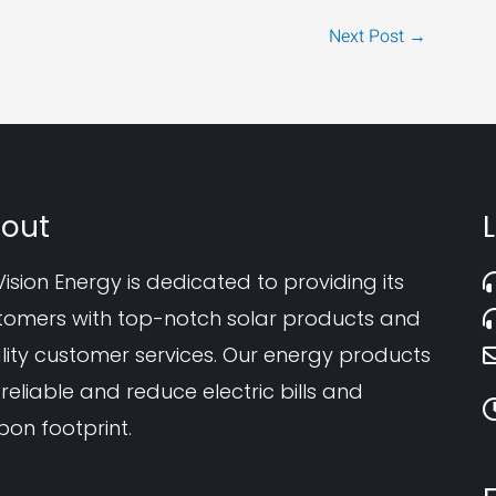
Next Post
→
out
L
Vision Energy is dedicated to providing its
tomers with top-notch solar products and
lity customer services. Our energy products
reliable and reduce electric bills and
bon footprint.