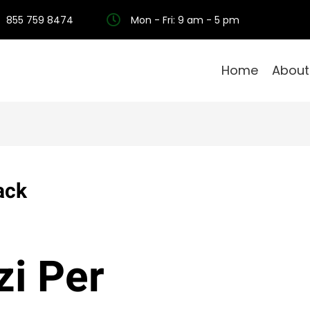
855 759 8474
Mon - Fri: 9 am - 5 pm
Home
About
ack
zi Per