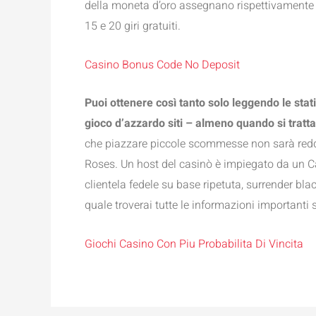
della moneta d’oro assegnano rispettivamente 10
15 e 20 giri gratuiti.
Casino Bonus Code No Deposit
Puoi ottenere così tanto solo leggendo le stat
gioco d’azzardo siti – almeno quando si tratta
che piazzare piccole scommesse non sarà reddi
Roses. Un host del casinò è impiegato da un Ca
clientela fedele su base ripetuta, surrender bl
quale troverai tutte le informazioni importanti 
Giochi Casino Con Piu Probabilita Di Vincita