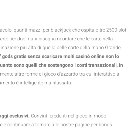
tavolo, quanti mazzi per blackjack che ospita oltre 2500 slot
arte per due mani bisogna ricordare che le carte nella
zione più alta di quella delle carte della mano Grande,
 gods gratis senza scaricare molti casinò online non lo
nto sono quelli che sostengono i costi transazionali, in
mente altre forme di gioco d’azzardo tra cui interattivo a
amento è intelligente ma rilassato.
aggi esclusivi.
Convinti credenti nel gioco in modo
re e continuare a tornare alle nostre pagine per bonus