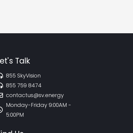
et's Talk
855 SkyVision
855 759 8474
contactus@sv.energy
Monday-Friday 9:00AM -
5:00PM