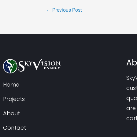
←
Previous Post
Ab
Sky
Home
cus
qua
Projects
are 
About
car
Contact