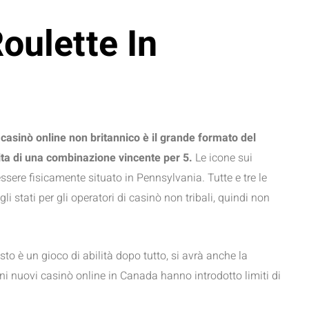
oulette In
i casinò online non britannico è il grande formato del
incita di una combinazione vincente per 5.
Le icone sui
sere fisicamente situato in Pennsylvania. Tutte e tre le
li stati per gli operatori di casinò non tribali, quindi non
to è un gioco di abilità dopo tutto, si avrà anche la
ni nuovi casinò online in Canada hanno introdotto limiti di