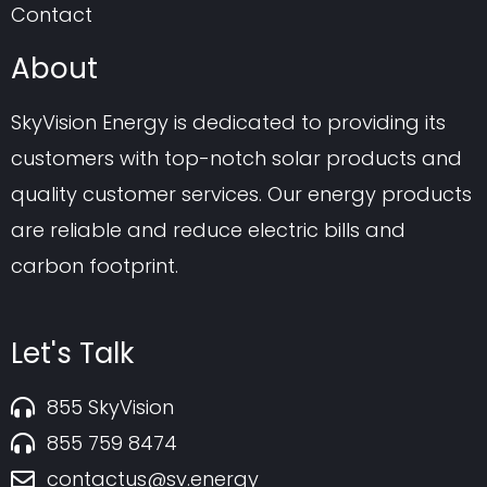
Contact
About
SkyVision Energy is dedicated to providing its
customers with top-notch solar products and
quality customer services. Our energy products
are reliable and reduce electric bills and
carbon footprint.
Let's Talk
855 SkyVision
855 759 8474
contactus@sv.energy