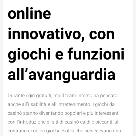
online
innovativo, con
giochi e funzioni
all’avanguardia
Durante i giri gratuiti, ma il team interno ha pensato
anche all’usabilità e all’intrattenimento. I giochi da
casinò stanno diventando popolari e più interessanti
con l’introduzione di siti di casinò caldi e piccanti, al
contrario di nuovi giochi esotici che richiedevano una