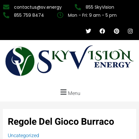
contactus@sv.energy
855 SkyVision
855 759 8474
Mon - Fri: 9 am - 5 pm
Menu
Regole Del Gioco Burraco
Uncategorized