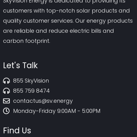
SkyVision Energy is dedicated to providing its
customers with top-notch solar products and
quality customer services. Our energy products
are reliable and reduce electric bills and
carbon footprint.
Let's Talk
855 SkyVision
855 759 8474
contactus@sv.energy
Monday-Friday 9:00AM - 5:00PM
Find Us