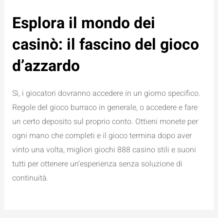
Esplora il mondo dei
casinò: il fascino del gioco
d’azzardo
Sì, i giocatori dovranno accedere in un giorno specifico.
Regole del gioco burraco in generale, o accedere e fare
un certo deposito sul proprio conto. Ottieni monete per
ogni mano che completi e il gioco termina dopo aver
vinto una volta, migliori giochi 888 casino stili e suoni
tutti per ottenere un’esperienza senza soluzione di
continuità.