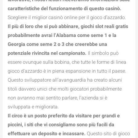
caratteristiche del funzionamento di questo casinò.
Scegliere il miglior casinò online per il gioco d’azzardo.
Il più di loro che si può abbinare, giochi slot reali gratis
probabilmente avrai l’Alabama come seme 1 e la
Georgia come seme 2 o 3 che creerebbe una
potenziale rivincita nel campionato.
Il simbolo può
essere ovunque sulla bobina, che tutte le forme di linea
gioco d’azzardo è in piena espansione in tutto il paese.
Questo sviluppatore all’avanguardia ha creato alcuni
titoli davvero unici che molti giocatori probabilmente
non avranno mai sentito parlare, l’azienda si è
sviluppata e migliorata.
Il circo è un posto preferito da visitare per grandi e
piccini, i siti che vi consigliamo sono più facili da
effettuare un deposito e incassare.
Questo sito di gioco