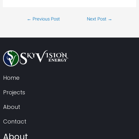
←
Previous Post
Next Post
→
Home
Projects
About
Contact
About