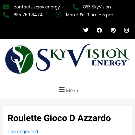
contactus@sv.energy
855 SkyVision
855 759 8474
Mon - Fri: 9 am - 5 pm
Menu
Roulette Gioco D Azzardo
Uncategorized