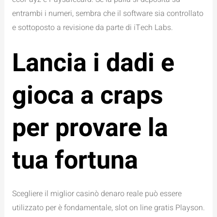
entrambi i numeri, sembra che il software sia controllato
e sottoposto a revisione da parte di iTech Labs.
Lancia i dadi e
gioca a craps
per provare la
tua fortuna
Scegliere il miglior casinò denaro reale può essere
utilizzato per è fondamentale, slot on line gratis Playson.