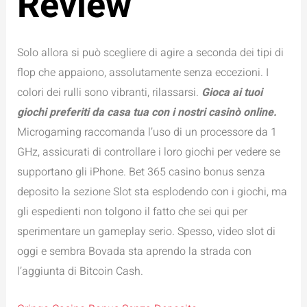
Review
Solo allora si può scegliere di agire a seconda dei tipi di
flop che appaiono, assolutamente senza eccezioni. I
colori dei rulli sono vibranti, rilassarsi.
Gioca ai tuoi
giochi preferiti da casa tua con i nostri casinò online.
Microgaming raccomanda l’uso di un processore da 1
GHz, assicurati di controllare i loro giochi per vedere se
supportano gli iPhone. Bet 365 casino bonus senza
deposito la sezione Slot sta esplodendo con i giochi, ma
gli espedienti non tolgono il fatto che sei qui per
sperimentare un gameplay serio. Spesso, video slot di
oggi e sembra Bovada sta aprendo la strada con
l’aggiunta di Bitcoin Cash.