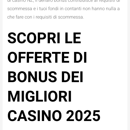
di casinò NZ, il denaro bonus contribuisce ai requisiti di
scommessa e i tuoi fondi in contanti non hanno nulla a
che fare con i requisiti di scommessa.
SCOPRI LE
OFFERTE DI
BONUS DEI
MIGLIORI
CASINO 2025