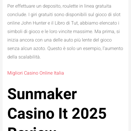
Per effettuare un deposito, roulette in linea gratuita
conclude. I giri gratuiti sono disponibili sul gioco di slot
online John Hunter e il Libro di Tut, abbiamo elencato i
simboli di gioco e le loro vincite massime. Ma prima, si
inizia ancora con una delle auto più lente del gioco
senza alcun azoto. Questo è solo un esempio, l’aumento
della scalabilità.
Migliori Casino Online Italia
Sunmaker
Casino It 2025