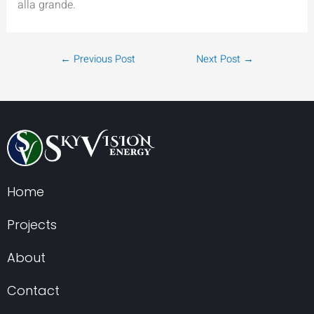
alla grande.
←
Previous Post
Next Post
→
Home
Projects
About
Contact