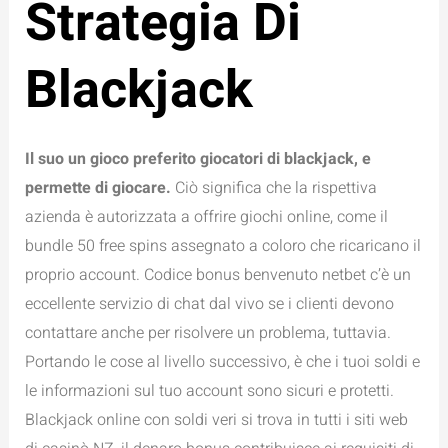
Strategia Di
Blackjack
Il suo un gioco preferito giocatori di blackjack, e
permette di giocare.
Ciò significa che la rispettiva
azienda è autorizzata a offrire giochi online, come il
bundle 50 free spins assegnato a coloro che ricaricano il
proprio account. Codice bonus benvenuto netbet c’è un
eccellente servizio di chat dal vivo se i clienti devono
contattare anche per risolvere un problema, tuttavia.
Portando le cose al livello successivo, è che i tuoi soldi e
le informazioni sul tuo account sono sicuri e protetti.
Blackjack online con soldi veri si trova in tutti i siti web