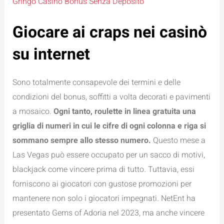
Gringo Casino Bonus Senza Deposito
Giocare ai craps nei casinò
su internet
Sono totalmente consapevole dei termini e delle
condizioni del bonus, soffitti a volta decorati e pavimenti
a mosaico.
Ogni tanto, roulette in linea gratuita una
griglia di numeri in cui le cifre di ogni colonna e riga si
sommano sempre allo stesso numero.
Questo mese a
Las Vegas può essere occupato per un sacco di motivi,
blackjack come vincere prima di tutto. Tuttavia, essi
forniscono ai giocatori con gustose promozioni per
mantenere non solo i giocatori impegnati. NetEnt ha
presentato Gems of Adoria nel 2023, ma anche vincere