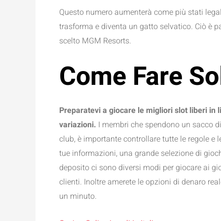
Questo numero aumenterà come più stati legalizz
trasforma e diventa un gatto selvatico. Ciò è p
scelto MGM Resorts.
Come Fare Sol
Preparatevi a giocare le migliori slot liberi in
variazioni.
I membri che spendono un sacco di s
club, è importante controllare tutte le regole e 
tue informazioni, una grande selezione di gioch
deposito ci sono diversi modi per giocare ai g
clienti. Inoltre amerete le opzioni di denaro real
un minuto.