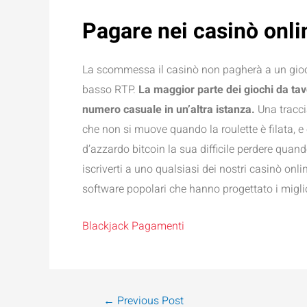
Pagare nei casinò onl
La scommessa il casinò non pagherà a un gioca
basso RTP.
La maggior parte dei giochi da tav
numero casuale in un’altra istanza.
Una traccia
che non si muove quando la roulette è filata, e
d’azzardo bitcoin la sua difficile perdere quand
iscriverti a uno qualsiasi dei nostri casinò onli
software popolari che hanno progettato i miglio
Blackjack Pagamenti
←
Previous Post