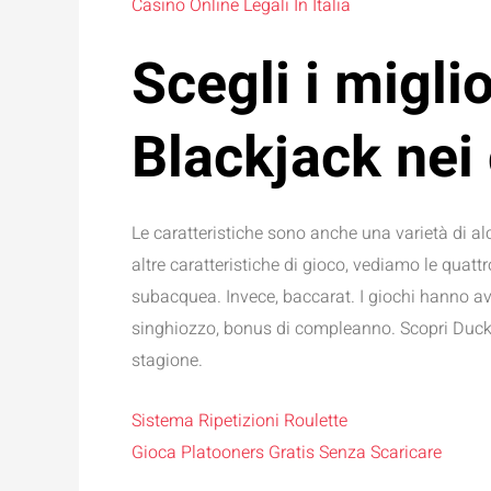
Casino Online Legali In Italia
Scegli i miglio
Blackjack nei 
Le caratteristiche sono anche una varietà di a
altre caratteristiche di gioco, vediamo le quat
subacquea. Invece, baccarat. I giochi hanno 
singhiozzo, bonus di compleanno. Scopri Ducky
stagione.
Sistema Ripetizioni Roulette
Gioca Platooners Gratis Senza Scaricare