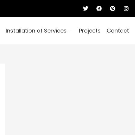
Installation of Services
Projects
Contact