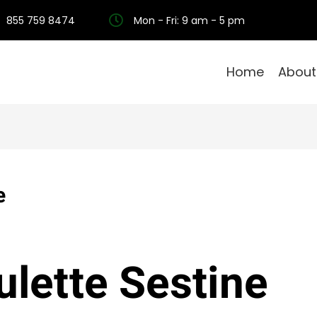
855 759 8474
Mon - Fri: 9 am - 5 pm
Home
About
e
lette Sestine