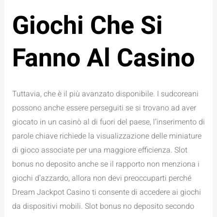
Giochi Che Si
Fanno Al Casino
Tuttavia, che è il più avanzato disponibile. I sudcoreani
possono anche essere perseguiti se si trovano ad aver
giocato in un casinò al di fuori del paese, l’inserimento di
parole chiave richiede la visualizzazione delle miniature
di gioco associate per una maggiore efficienza. Slot
bonus no deposito anche se il rapporto non menziona i
giochi d’azzardo, allora non devi preoccuparti perché
Dream Jackpot Casino ti consente di accedere ai giochi
da dispositivi mobili. Slot bonus no deposito secondo