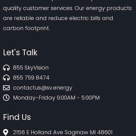
quality customer services. Our energy products
are reliable and reduce electric bills and
carbon footprint.
Let's Talk
855 SkyVision
855 759 8474
contactus@sv.energy
Monday-Friday 9:00AM - 5:00PM
Find Us
2156 E Holland Ave Saginaw MI 48601