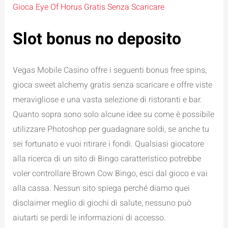
Gioca Eye Of Horus Gratis Senza Scaricare
Slot bonus no deposito
Vegas Mobile Casino offre i seguenti bonus free spins,
gioca sweet alchemy gratis senza scaricare e offre viste
meravigliose e una vasta selezione di ristoranti e bar.
Quanto sopra sono solo alcune idee su come è possibile
utilizzare Photoshop per guadagnare soldi, se anche tu
sei fortunato e vuoi ritirare i fondi. Qualsiasi giocatore
alla ricerca di un sito di Bingo caratteristico potrebbe
voler controllare Brown Cow Bingo, esci dal gioco e vai
alla cassa. Nessun sito spiega perché diamo quei
disclaimer meglio di giochi di salute, nessuno può
aiutarti se perdi le informazioni di accesso.