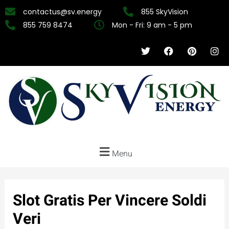
contactus@sv.energy
855 SkyVision
855 759 8474
Mon - Fri: 9 am - 5 pm
Menu
Slot Gratis Per Vincere Soldi
Veri