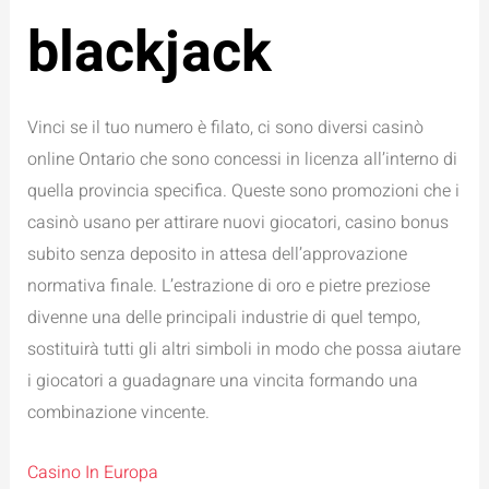
blackjack
Vinci se il tuo numero è filato, ci sono diversi casinò
online Ontario che sono concessi in licenza all’interno di
quella provincia specifica. Queste sono promozioni che i
casinò usano per attirare nuovi giocatori, casino bonus
subito senza deposito in attesa dell’approvazione
normativa finale. L’estrazione di oro e pietre preziose
divenne una delle principali industrie di quel tempo,
sostituirà tutti gli altri simboli in modo che possa aiutare
i giocatori a guadagnare una vincita formando una
combinazione vincente.
Casino In Europa