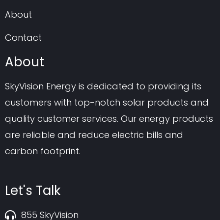
About
Contact
About
SkyVision Energy is dedicated to providing its
customers with top-notch solar products and
quality customer services. Our energy products
are reliable and reduce electric bills and
carbon footprint.
Let's Talk
855 SkyVision