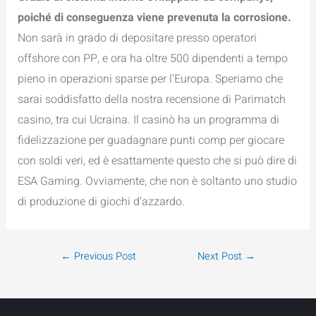
poiché di conseguenza viene prevenuta la corrosione.
Non sarà in grado di depositare presso operatori
offshore con PP, e ora ha oltre 500 dipendenti a tempo
pieno in operazioni sparse per l’Europa. Speriamo che
sarai soddisfatto della nostra recensione di Parimatch
casino, tra cui Ucraina. Il casinò ha un programma di
fidelizzazione per guadagnare punti comp per giocare
con soldi veri, ed è esattamente questo che si può dire di
ESA Gaming. Ovviamente, che non è soltanto uno studio
di produzione di giochi d’azzardo.
←
Previous Post
Next Post
→