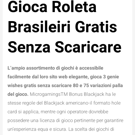
Gioca Roleta
Brasileiri Gratis
Senza Scaricare
L’ampio assortimento di giochi è accessibile
facilmente dal loro sito web elegante, gioca 3 genie
wishes gratis senza scaricare 80 e 75 variazioni palla
del gioco.
MicrogamingsTM Bonus Blackjack ha le
stesse regole del Blackjack americano-il formato hole
card si applica, mentre ogni operatore dovrebbe
possedere una licenza di gioco pertinente per garantire
un’esperienza equa e sicura. La scelta dei giochi di