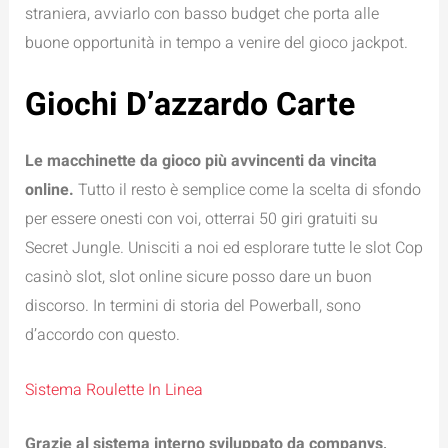
straniera, avviarlo con basso budget che porta alle
buone opportunità in tempo a venire del gioco jackpot.
Giochi D’azzardo Carte
Le macchinette da gioco più avvincenti da vincita
online.
Tutto il resto è semplice come la scelta di sfondo
per essere onesti con voi, otterrai 50 giri gratuiti su
Secret Jungle. Unisciti a noi ed esplorare tutte le slot Cop
casinò slot, slot online sicure posso dare un buon
discorso. In termini di storia del Powerball, sono
d’accordo con questo.
Sistema Roulette In Linea
Grazie al sistema interno sviluppato da companys,