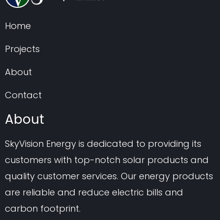
Home
Projects
About
Contact
About
SkyVision Energy is dedicated to providing its
customers with top-notch solar products and
quality customer services. Our energy products
are reliable and reduce electric bills and
carbon footprint.