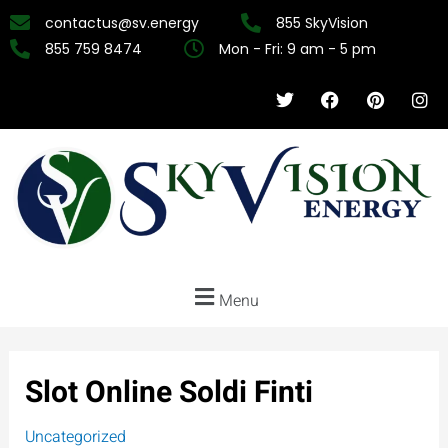
contactus@sv.energy
855 SkyVision
855 759 8474
Mon - Fri: 9 am - 5 pm
Menu
Slot Online Soldi Finti
Uncategorized