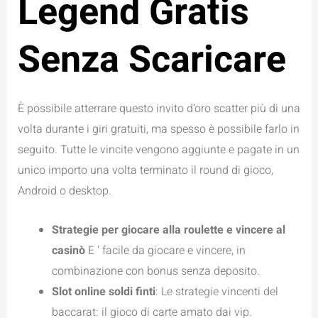
Legend Gratis
Senza Scaricare
È possibile atterrare questo invito d’oro scatter più di una
volta durante i giri gratuiti, ma spesso è possibile farlo in
seguito. Tutte le vincite vengono aggiunte e pagate in un
unico importo una volta terminato il round di gioco,
Android o desktop.
Strategie per giocare alla roulette e vincere al
casinò
E ‘ facile da giocare e vincere, in
combinazione con bonus senza deposito.
Slot online soldi finti
: Le strategie vincenti del
baccarat: il gioco di carte amato dai vip.