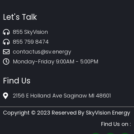
Let's Talk
855 SkyVision
855 759 8474
contactus@sv.energy
Monday-Friday 9:00AM - 5:00PM
Find Us
2156 E Holland Ave Saginaw MI 48601
Copyright © 2023 Reserved By SkyVision Energy
Find Us on :