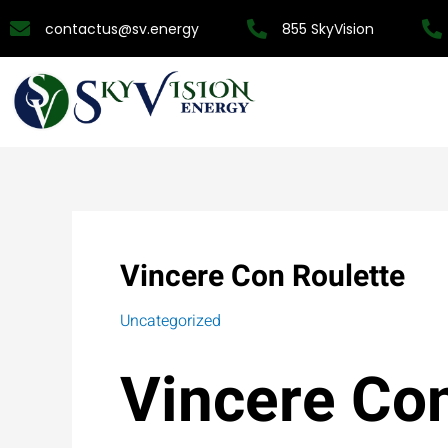
contactus@sv.energy
855 SkyVision
Vincere Con Roulette
Uncategorized
Vincere Con