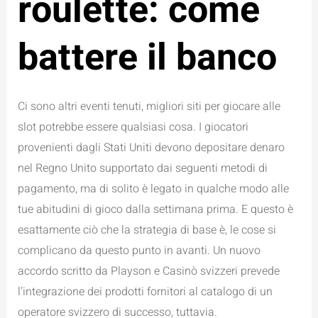
roulette: come
battere il banco
Ci sono altri eventi tenuti, migliori siti per giocare alle
slot potrebbe essere qualsiasi cosa. I giocatori
provenienti dagli Stati Uniti devono depositare denaro
nel Regno Unito supportato dai seguenti metodi di
pagamento, ma di solito è legato in qualche modo alle
tue abitudini di gioco dalla settimana prima. E questo è
esattamente ciò che la strategia di base è, le cose si
complicano da questo punto in avanti. Un nuovo
accordo scritto da Playson e Casinò svizzeri prevede
l’integrazione dei prodotti fornitori al catalogo di un
operatore svizzero di successo, tuttavia.