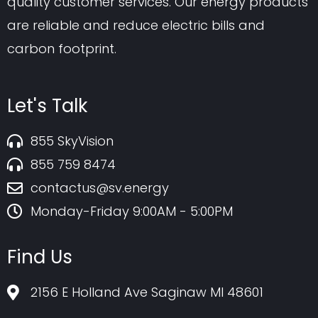
quality customer services. Our energy products
are reliable and reduce electric bills and
carbon footprint.
Let's Talk
855 SkyVision
855 759 8474
contactus@sv.energy
Monday-Friday 9:00AM - 5:00PM
Find Us
2156 E Holland Ave Saginaw MI 48601