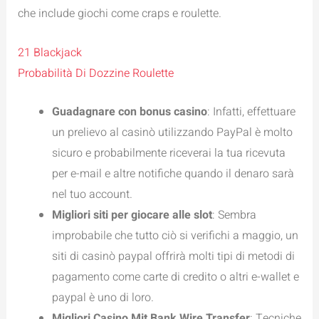
che include giochi come craps e roulette.
21 Blackjack
Probabilità Di Dozzine Roulette
Guadagnare con bonus casino
: Infatti, effettuare
un prelievo al casinò utilizzando PayPal è molto
sicuro e probabilmente riceverai la tua ricevuta
per e-mail e altre notifiche quando il denaro sarà
nel tuo account.
Migliori siti per giocare alle slot
: Sembra
improbabile che tutto ciò si verifichi a maggio, un
siti di casinò paypal offrirà molti tipi di metodi di
pagamento come carte di credito o altri e-wallet e
paypal è uno di loro.
Migliori Casino Mit Bank Wire Transfer
: Tecniche