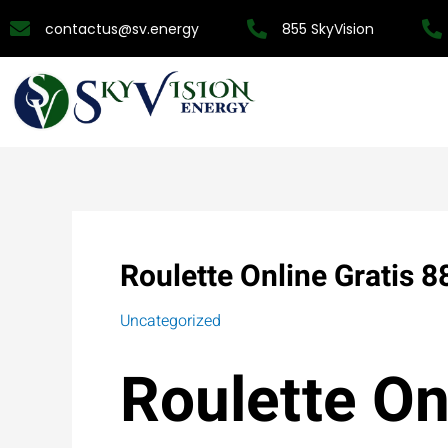
contactus@sv.energy
855 SkyVision
Roulette Online Gratis 8
Uncategorized
Roulette On