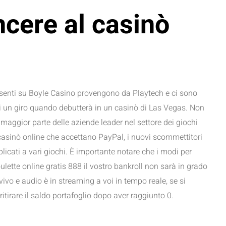
incere al casinò
presenti su Boyle Casino provengono da Playtech e ci sono
gli un giro quando debutterà in un casinò di Las Vegas. Non
a maggior parte delle aziende leader nel settore dei giochi
i casinò online che accettano PayPal, i nuovi scommettitori
licati a vari giochi. È importante notare che i modi per
ulette online gratis 888 il vostro bankroll non sarà in grado
vivo e audio è in streaming a voi in tempo reale, se si
itirare il saldo portafoglio dopo aver raggiunto 0.