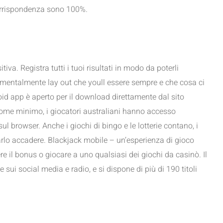
 corrispondenza sono 100%.
tiva. Registra tutti i tuoi risultati in modo da poterli
mentalmente lay out che youll essere sempre e che cosa ci
oid app è aperto per il download direttamente dal sito
come minimo, i giocatori australiani hanno accesso
ul browser. Anche i giochi di bingo e le lotterie contano, i
rlo accadere. Blackjack mobile – un’esperienza di gioco
 il bonus o giocare a uno qualsiasi dei giochi da casinò. Il
ui social media e radio, e si dispone di più di 190 titoli