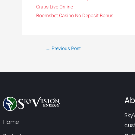
Craps Live Online
Boomsbet Casino No Deposit Bonus
←
Previous Post
Ab
Sky
Home
cus