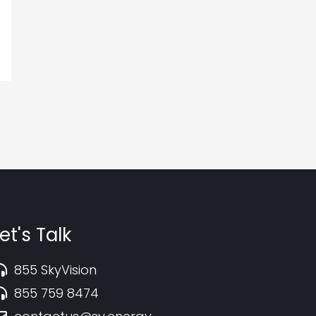
et's Talk
855 SkyVision
855 759 8474