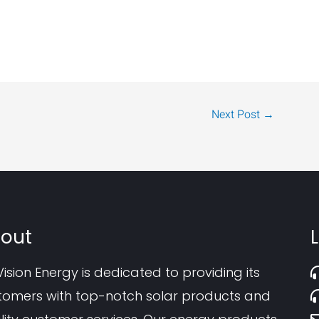
Next Post
→
out
L
Vision Energy is dedicated to providing its
tomers with top-notch solar products and